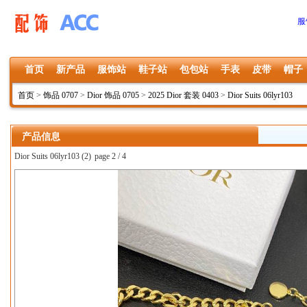
服
首页
新产品
服饰站
鞋子站
包包站
手表
皮带
帽子
首页
>
饰品 0707
>
Dior 饰品 0705
>
2025 Dior 套装 0403
>
Dior Suits 06lyr103
产品信息
Dior Suits 06lyr103 (2)
page 2 / 4
上一张