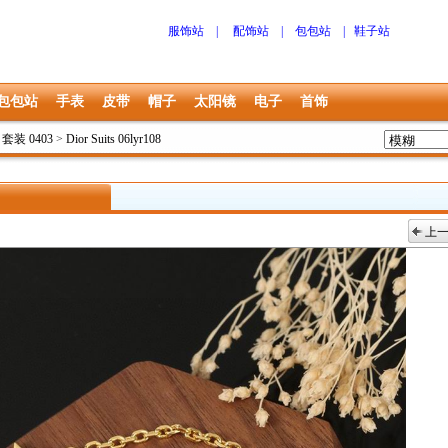
服饰站
|
配饰站
|
包包站
|
鞋子站
包包站
手表
皮带
帽子
太阳镜
电子
首饰
r 套装 0403
>
Dior Suits 06lyr108
上
上一张