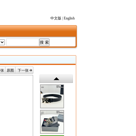
中文版
|
English
一张
原图
下一张