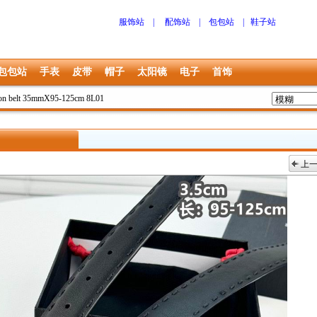
服饰站
|
配饰站
|
包包站
|
鞋子站
包包站
手表
皮带
帽子
太阳镜
电子
首饰
on belt 35mmX95-125cm 8L01
上
上一张