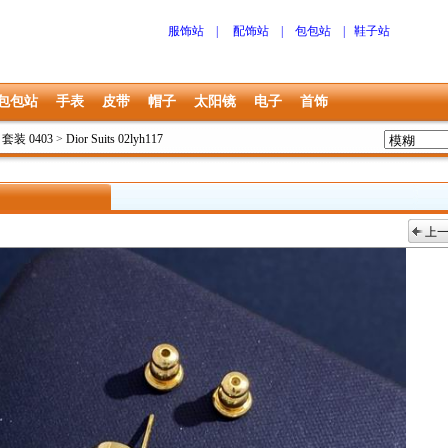
服饰站
|
配饰站
|
包包站
|
鞋子站
包包站
手表
皮带
帽子
太阳镜
电子
首饰
r 套装 0403
>
Dior Suits 02lyh117
上
上一张