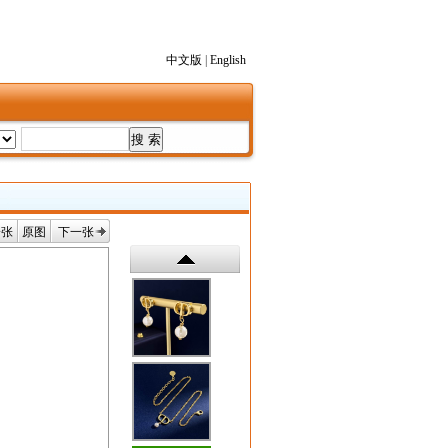
中文版
|
English
一张
原图
下一张