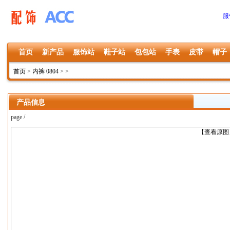
服
首页
新产品
服饰站
鞋子站
包包站
手表
皮带
帽子
首页
>
内裤 0804
>
>
产品信息
page /
上一张
【查看原图