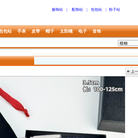
服饰站
|
配饰站
|
包包站
|
鞋子站
包包站
手表
皮带
帽子
太阳镜
电子
首饰
上
上一张