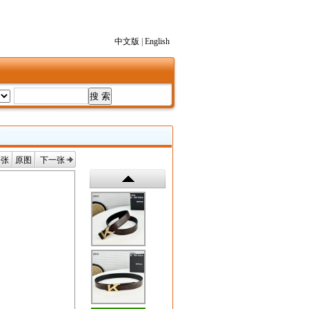
中文版
|
English
一张
原图
下一张