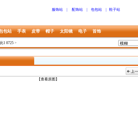
服饰站
|
配饰站
|
包包站
|
鞋子站
包包站
手表
皮带
帽子
太阳镜
电子
首饰
1比1 0725
>
上
上一张
【查看原图】