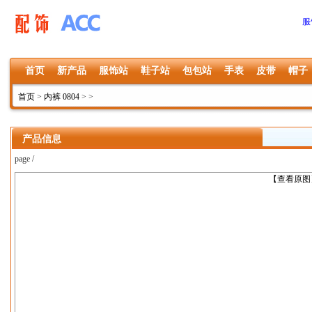
服
首页
新产品
服饰站
鞋子站
包包站
手表
皮带
帽子
首页
>
内裤 0804
>
>
产品信息
page /
上一张
【查看原图