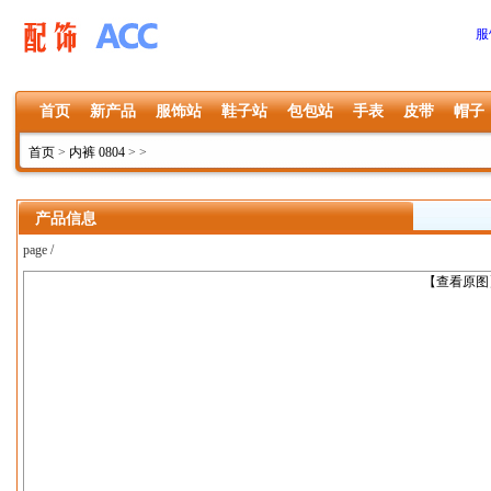
服
首页
新产品
服饰站
鞋子站
包包站
手表
皮带
帽子
首页
>
内裤 0804
>
>
产品信息
page /
上一张
【查看原图