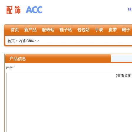
服
首页
新产品
服饰站
鞋子站
包包站
手表
皮带
帽子
首页
>
内裤 0804
>
>
产品信息
page /
上一张
【查看原图