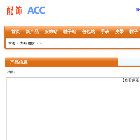
服
首页
新产品
服饰站
鞋子站
包包站
手表
皮带
帽子
首页
>
内裤 0804
>
>
产品信息
page /
上一张
【查看原图