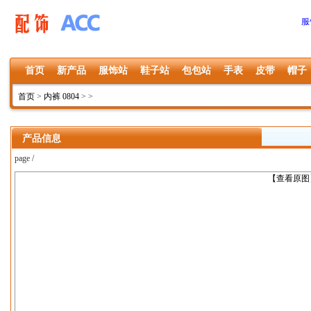
服
首页
新产品
服饰站
鞋子站
包包站
手表
皮带
帽子
首页
>
内裤 0804
>
>
产品信息
page /
上一张
【查看原图