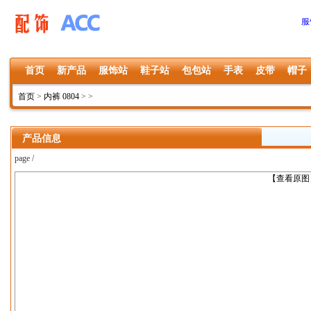
服
首页
新产品
服饰站
鞋子站
包包站
手表
皮带
帽子
首页
>
内裤 0804
>
>
产品信息
page /
上一张
【查看原图