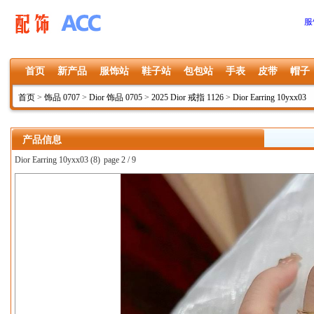
服
首页
新产品
服饰站
鞋子站
包包站
手表
皮带
帽子
首页
>
饰品 0707
>
Dior 饰品 0705
>
2025 Dior 戒指 1126
>
Dior Earring 10yxx03
产品信息
Dior Earring 10yxx03 (8)
page 2 / 9
上一张