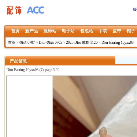
服
首页
新产品
服饰站
鞋子站
包包站
手表
皮带
帽子
首页
>
饰品 0707
>
Dior 饰品 0705
>
2025 Dior 戒指 1126
>
Dior Earring 10yxx03
产品信息
Dior Earring 10yxx03 (7)
page 3 / 9
上一张