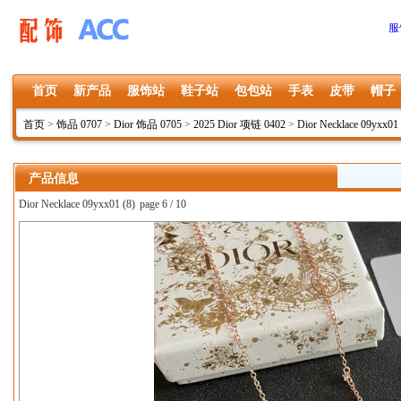
服
首页
新产品
服饰站
鞋子站
包包站
手表
皮带
帽子
首页
>
饰品 0707
>
Dior 饰品 0705
>
2025 Dior 项链 0402
>
Dior Necklace 09yxx01
产品信息
Dior Necklace 09yxx01 (8)
page 6 / 10
上一张