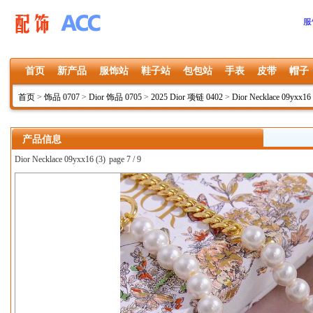
服
首页
新产品
服饰站
鞋子站
包包站
手表
皮带
帽子
首页
>
饰品 0707
>
Dior 饰品 0705
>
2025 Dior 项链 0402
>
Dior Necklace 09yxx16
产品信息
Dior Necklace 09yxx16 (3)
page 7 / 9
上一张