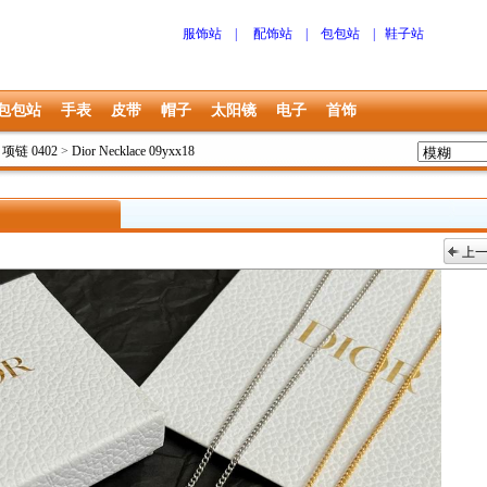
服饰站
|
配饰站
|
包包站
|
鞋子站
包包站
手表
皮带
帽子
太阳镜
电子
首饰
r 项链 0402
>
Dior Necklace 09yxx18
上
上一张