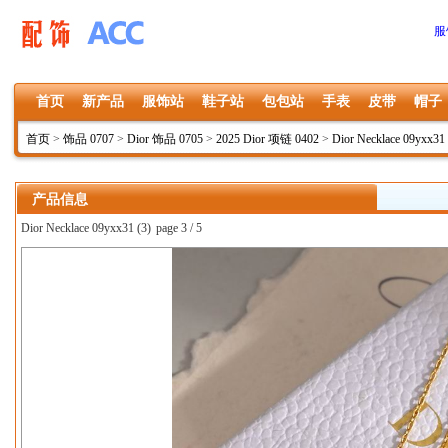
服
首页
新产品
服饰站
鞋子站
包包站
手表
皮带
帽子
首页
>
饰品 0707
>
Dior 饰品 0705
>
2025 Dior 项链 0402
>
Dior Necklace 09yxx31
产品信息
Dior Necklace 09yxx31 (3)
page 3 / 5
上一张