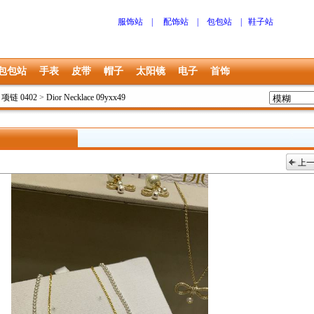
服饰站
|
配饰站
|
包包站
|
鞋子站
包包站
手表
皮带
帽子
太阳镜
电子
首饰
r 项链 0402
>
Dior Necklace 09yxx49
上
上一张