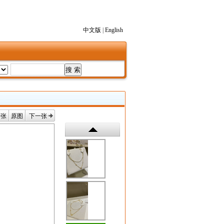
中文版
|
English
一张
原图
下一张