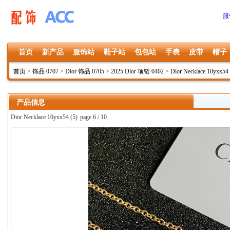
服
首页
新产品
服饰站
鞋子站
包包站
手表
皮带
帽子
首页
>
饰品 0707
>
Dior 饰品 0705
>
2025 Dior 项链 0402
>
Dior Necklace 10yxx54
产品信息
Dior Necklace 10yxx54 (5)
page 6 / 10
上一张