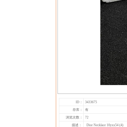
ID：
3433675
存库：
有
浏览次数：
72
描述：
Dior Necklace 10yxx54 (4)