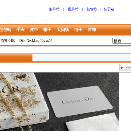
服饰站
|
配饰站
|
包包站
|
鞋子站
包包站
手表
皮带
帽子
太阳镜
电子
首饰
r 项链 0402
>
Dior Necklace 10yxx54
上
上一张