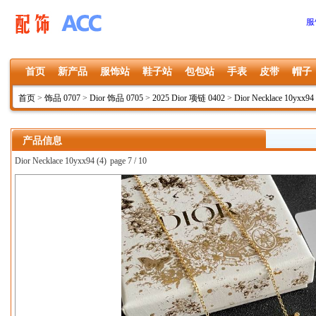
服
首页
新产品
服饰站
鞋子站
包包站
手表
皮带
帽子
首页
>
饰品 0707
>
Dior 饰品 0705
>
2025 Dior 项链 0402
>
Dior Necklace 10yxx94
产品信息
Dior Necklace 10yxx94 (4)
page 7 / 10
上一张