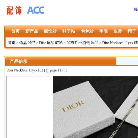
服
首页
新产品
服饰站
鞋子站
包包站
手表
皮带
帽子
首页
>
饰品 0707
>
Dior 饰品 0705
>
2025 Dior 项链 0402
>
Dior Necklace 11yxx15
产品信息
Dior Necklace 11yxx152 (1)
page 11 / 11
上一张