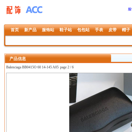
服
首页
新产品
服饰站
鞋子站
包包站
手表
皮带
帽子
产品信息
Balenciaga BB0415O 60 14-145 A05
page 2 / 6
上一张