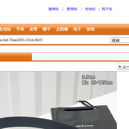
服饰站
|
配饰站
|
包包站
|
鞋子站
包包站
手表
皮带
帽子
太阳镜
电子
首饰
on belt 35mmX95-125cm 8L05
上
上一张