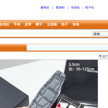
服饰站
|
配饰站
|
包包站
|
鞋子站
包包站
手表
皮带
帽子
太阳镜
电子
首饰
上
上一张