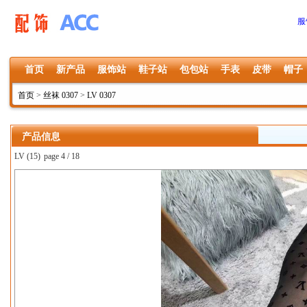
服
首页
新产品
服饰站
鞋子站
包包站
手表
皮带
帽子
首页
>
丝袜 0307
>
LV 0307
产品信息
LV (15)
page 4 / 18
上一张