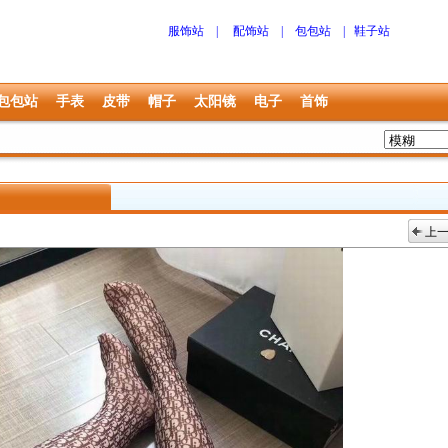
服饰站
|
配饰站
|
包包站
|
鞋子站
包包站
手表
皮带
帽子
太阳镜
电子
首饰
上
上一张