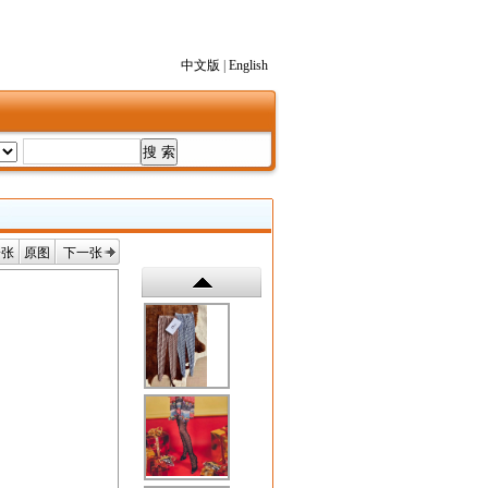
中文版
|
English
一张
原图
下一张