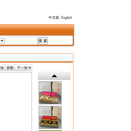
中文版
|
English
一张
原图
下一张