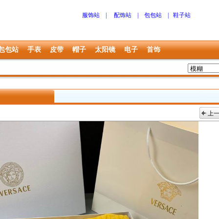
服饰站
|
配饰站
|
包包站
|
鞋子站
包包站
手表
皮带
帽子
太阳镜
电子
首饰
上
上一张