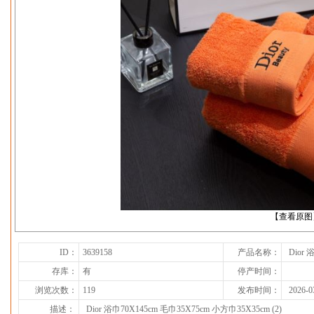
下一张
【查看原图
ID：
3639158
产品名称：
Dior 
存库：
有
停产时间：
浏览次数：
119
发布时间：
2026-0
描述：
Dior 浴巾70X145cm 毛巾35X75cm 小方巾35X35cm (2)