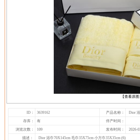
下一张
【查看原图
ID：
3639162
产品名称：
Dior 
存库：
有
停产时间：
浏览次数：
109
发布时间：
2026-0
描述：
Dior 浴巾70X145cm 毛巾35X75cm 小方巾35X35cm (6)