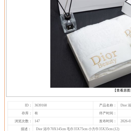
下一张
【查看原图
ID：
3639168
产品名称：
Dior 
存库：
有
停产时间：
浏览次数：
147
发布时间：
2026-0
描述：
Dior 浴巾70X145cm 毛巾35X75cm 小方巾35X35cm (12)