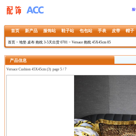
服
首页
新产品
服饰站
鞋子站
包包站
手表
皮带
帽子
首页
>
地垫 桌布 抱枕 3-5天出货 0701
>
Versace 抱枕 45X45cm 05
产品信息
Versace Cushion 45X45cm (3)
page 5 / 7
上一张