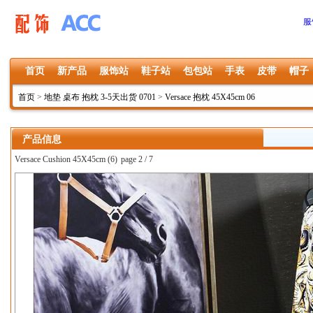
服
首页
新产品
服饰站
鞋子站
包包站
手表
皮带
帽子
首页
>
地垫 桌布 抱枕 3-5天出货 0701
>
Versace 抱枕 45X45cm 06
产品信息
Versace Cushion 45X45cm (6)
page 2 / 7
上一张