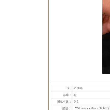
ID：
718890
存库：
有
浏览次数：
646
描述：
YSL women 26mm 080607 (