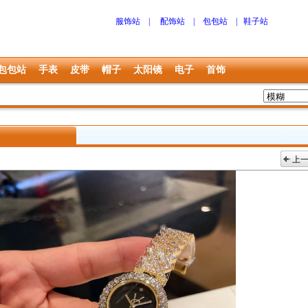
服饰站
|
配饰站
|
包包站
|
鞋子站
包包站
手表
皮带
帽子
太阳镜
电子
首饰
上
上一张