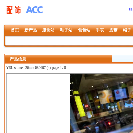
服
首页
新产品
服饰站
鞋子站
包包站
手表
皮带
帽子
产品信息
YSL women 26mm 080607 (4)
page 4 / 8
上一张