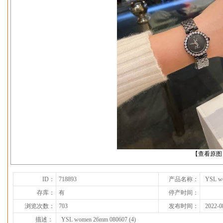
下一张
【查看原图
ID：
718893
产品名称：
YSL wo
存库：
有
停产时间：
浏览次数：
703
发布时间：
2022-0
描述：
YSL women 26mm 080607 (4)