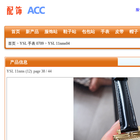
服
首页
新产品
服饰站
鞋子站
包包站
手表
皮带
帽子
首页
>
YSL 手表 0709
>
YSL 11nms04
产品信息
YSL 11nms (12)
page 38 / 44
上一张