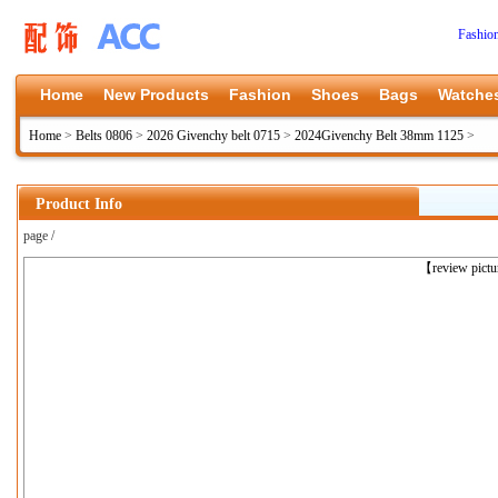
Fashio
Home
New Products
Fashion
Shoes
Bags
Watche
Home
>
Belts 0806
>
2026 Givenchy belt 0715
>
2024Givenchy Belt 38mm 1125
>
Product Info
page /
上一张
【review pict