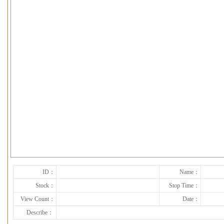
下一张
ID：
Name：
Stock：
Stop Time：
View Count：
Date：
Describe：