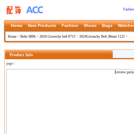
Fashio
Home
New Products
Fashion
Shoes
Bags
Watche
Home
>
Belts 0806
>
2026 Givenchy belt 0715
>
2024Givenchy Belt 38mm 1125
>
Product Info
page /
上一张
【review pict