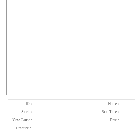
下一张
ID：
Name：
Stock：
Stop Time：
View Count：
Date：
Describe：