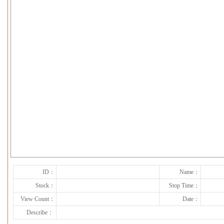
下一张
ID：
Name：
Stock：
Stop Time：
View Count：
Date：
Describe：