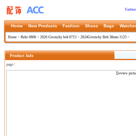
Fashio
Home
New Products
Fashion
Shoes
Bags
Watche
Home
>
Belts 0806
>
2026 Givenchy belt 0715
>
2024Givenchy Belt 38mm 1125
>
Product Info
page /
上一张
【review pict