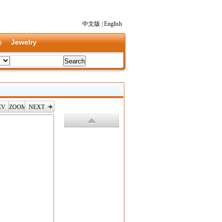
中文版
|
English
c
Jewelry
EV
ZOOM
NEXT