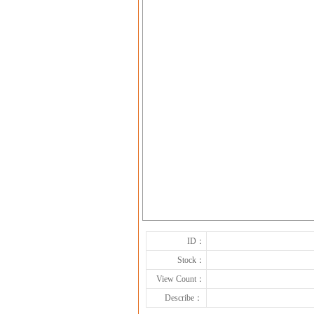
ID：
Stock：
View Count：
Describe：