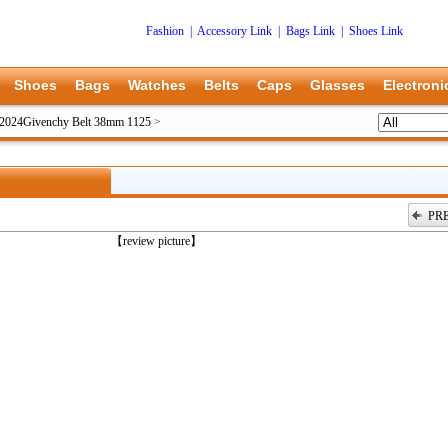
Fashion
|
Accessory Link
|
Bags Link
|
Shoes Link
Shoes
Bags
Watches
Belts
Caps
Glasses
Electroni
2024Givenchy Belt 38mm 1125
>
PR
上一张
【review picture】