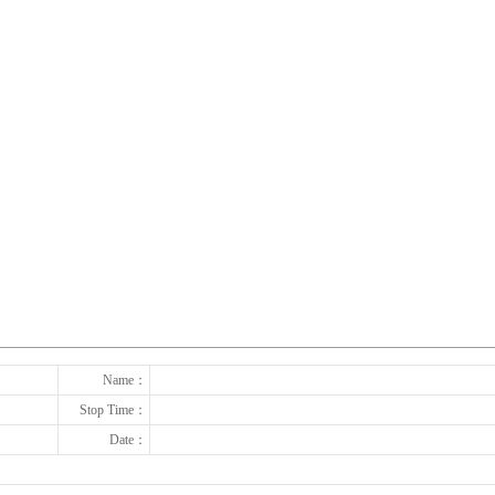
下一张
Name：
Stop Time：
Date：