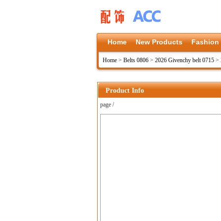
Home
New Products
Fashion
Home
>
Belts 0806
>
2026 Givenchy belt 0715
>
Product Info
page /