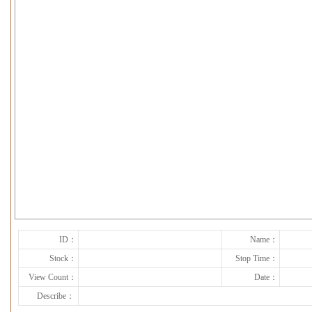
下一张
ID：
Name：
Stock：
Stop Time：
View Count：
Date：
Describe：