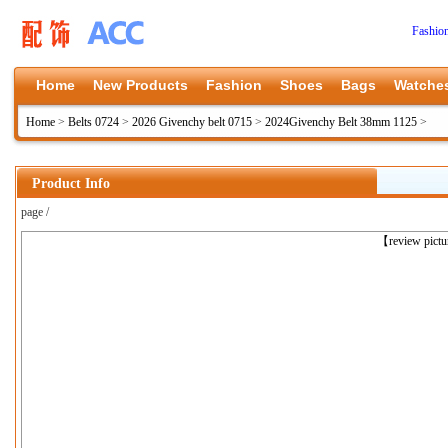
Fashio
Home
New Products
Fashion
Shoes
Bags
Watche
Home
>
Belts 0724
>
2026 Givenchy belt 0715
>
2024Givenchy Belt 38mm 1125
>
Product Info
page /
上一张
【review pict