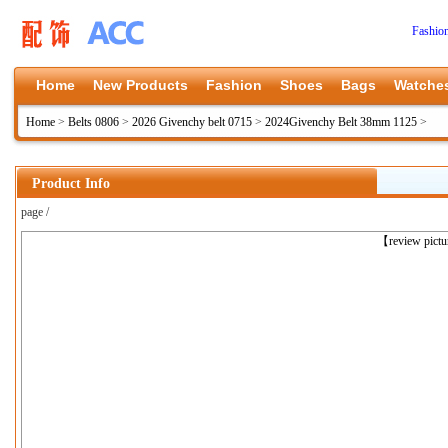
Fashio
Home
New Products
Fashion
Shoes
Bags
Watche
Home
>
Belts 0806
>
2026 Givenchy belt 0715
>
2024Givenchy Belt 38mm 1125
>
Product Info
page /
上一张
【review pict