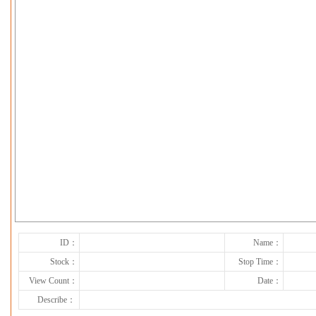
下一张
ID：
Name：
Stock：
Stop Time：
View Count：
Date：
Describe：