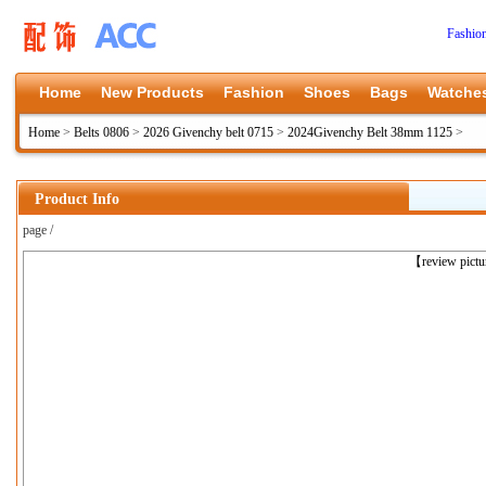
Fashio
Home
New Products
Fashion
Shoes
Bags
Watche
Home
>
Belts 0806
>
2026 Givenchy belt 0715
>
2024Givenchy Belt 38mm 1125
>
Product Info
page /
上一张
【review pict