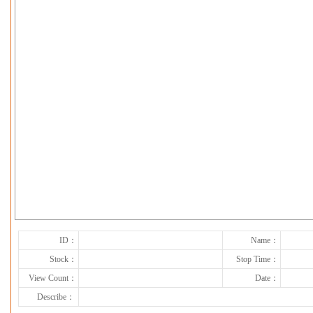
下一张
ID：
Name：
Stock：
Stop Time：
View Count：
Date：
Describe：