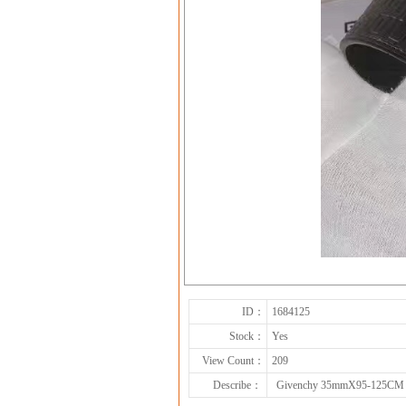
ID：
1684125
Stock：
Yes
View Count：
209
Describe：
Givenchy 35mmX95-125CM 