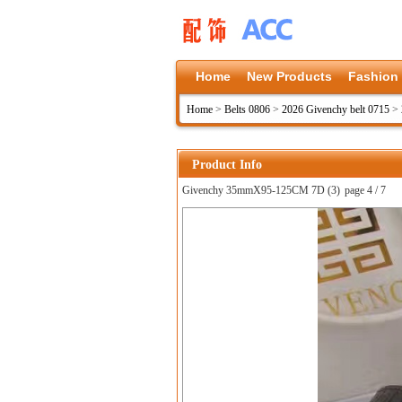
Home
New Products
Fashion
Home
>
Belts 0806
>
2026 Givenchy belt 0715
>
Product Info
Givenchy 35mmX95-125CM 7D (3)
page 4 / 7