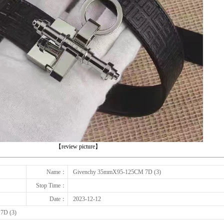
下一张
【review picture】
Name：
Givenchy 35mmX95-125CM 7D (3)
Stop Time：
Date：
2023-12-12
7D (3)