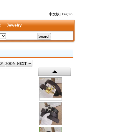
中文版
|
English
c
Jewelry
EV
ZOOM
NEXT