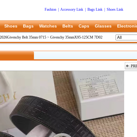
Fashion
|
Accessory Link
|
Bags Link
|
Shoes Link
Shoes
Bags
Watches
Belts
Caps
Glasses
Electroni
2026Givenchy Belt 35mm 0715
>
Givenchy 35mmX95-125CM 7D02
PR
上一张