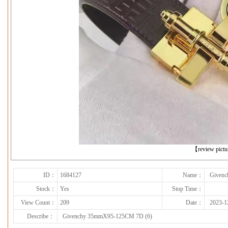
下一张
【review pict
ID：
1684127
Name：
Given
Stock：
Yes
Stop Time：
View Count：
209
Date：
2023-1
Describe：
Givenchy 35mmX95-125CM 7D (6)