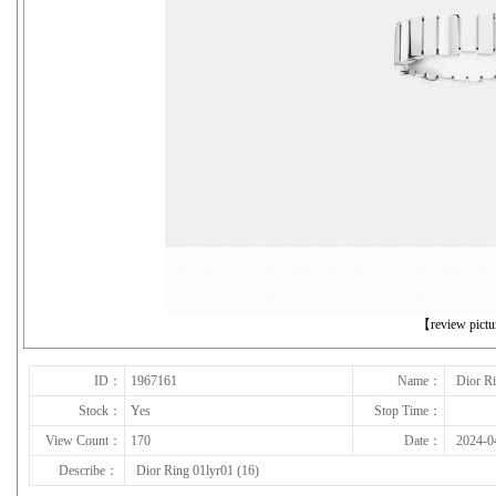
下一张
【review pict
ID：
1967161
Name：
Dior Ri
Stock：
Yes
Stop Time：
View Count：
170
Date：
2024-0
Describe：
Dior Ring 01lyr01 (16)