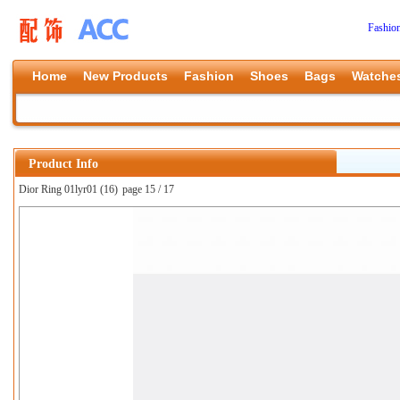
Fashio
Home
New Products
Fashion
Shoes
Bags
Watche
Product Info
Dior Ring 01lyr01 (16)
page 15 / 17
上一张