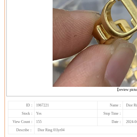
下一张
【review pict
ID：
1967221
Name：
Dior R
Stock：
Yes
Stop Time：
View Count：
155
Date：
2024-0
Describe：
Dior Ring 01lyr04