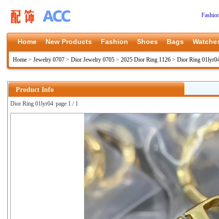
Fashio
Home
New Products
Fashion
Shoes
Bags
Watche
Home
>
Jewelry 0707
>
Dior Jewelry 0705
>
2025 Dior Ring 1126
>
Dior Ring 01lyr0
Product Info
Dior Ring 01lyr04
page 1 / 1
上一张