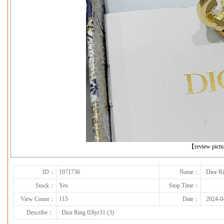
下一张
【review pict
ID：
1971736
Name：
Dior Ri
Stock：
Yes
Stop Time：
View Count：
115
Date：
2024-0
Describe：
Dior Ring 03lyr31 (3)