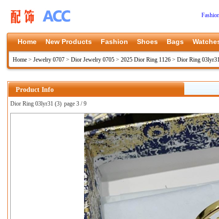
Fashio
Home
New Products
Fashion
Shoes
Bags
Watche
Home
>
Jewelry 0707
>
Dior Jewelry 0705
>
2025 Dior Ring 1126
>
Dior Ring 03lyr3
Product Info
Dior Ring 03lyr31 (3)
page 3 / 9
上一张